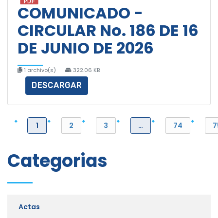
COMUNICADO -
CIRCULAR No. 186 DE 16
DE JUNIO DE 2026
1 archivo(s)
322.06 KB
DESCARGAR
1
2
3
…
74
7
Categorias
Actas