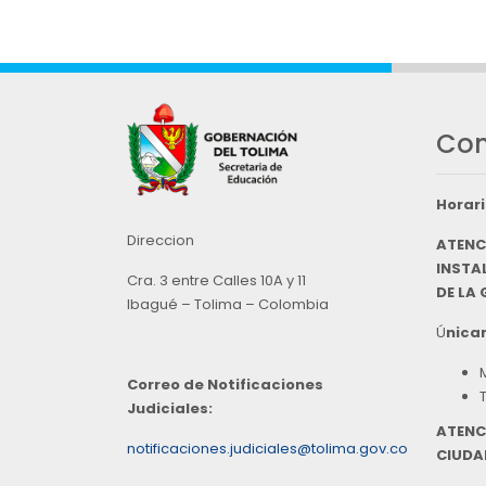
Con
Horari
Direccion
ATENC
INSTAL
Cra. 3 entre Calles 10A y 11
DE LA
Ibagué – Tolima – Colombia
Ú
nicam
Correo de Notificaciones
Judiciales:
ATENC
notificaciones.judiciales@tolima.gov.co
CIUDA