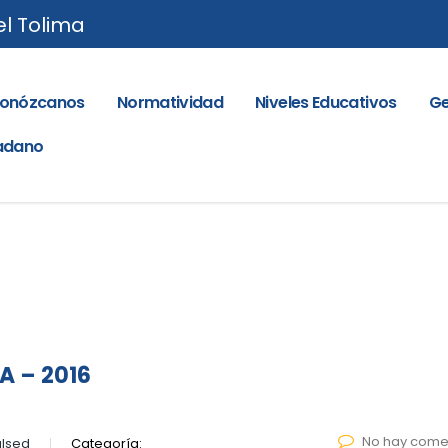
el Tolima
onózcanos
Normatividad
Niveles Educativos
Ge
dadano
A – 2016
No hay come
lsed
Categoría: