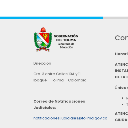
Con
Horari
Direccion
ATENC
INSTAL
Cra. 3 entre Calles 10A y 11
DE LA
Ibagué – Tolima – Colombia
Ú
nicam
Correo de Notificaciones
Judiciales:
ATENC
notificaciones.judiciales@tolima.gov.co
CIUDA