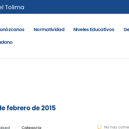
el Tolima
onózcanos
Normatividad
Niveles Educativos
Ge
dadano
e febrero de 2015
No hay come
alsed
Categoría: