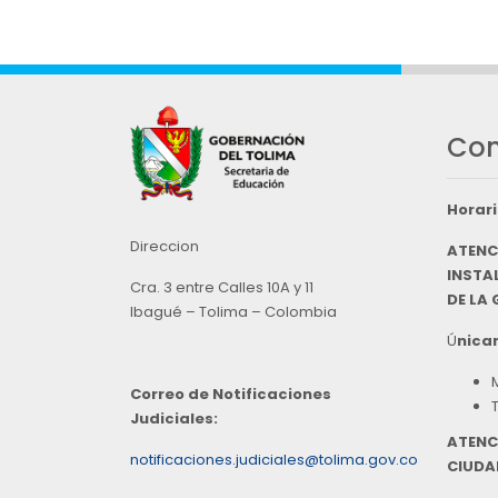
Con
Horari
Direccion
ATENC
INSTAL
Cra. 3 entre Calles 10A y 11
DE LA
Ibagué – Tolima – Colombia
Ú
nicam
Correo de Notificaciones
Judiciales:
ATENC
notificaciones.judiciales@tolima.gov.co
CIUDA