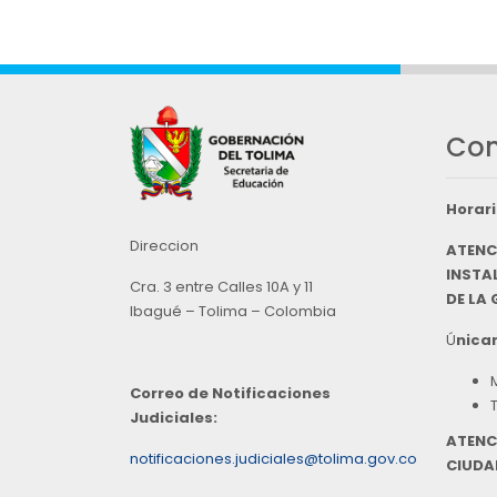
Con
Horari
Direccion
ATENC
INSTAL
Cra. 3 entre Calles 10A y 11
DE LA
Ibagué – Tolima – Colombia
Ú
nicam
Correo de Notificaciones
Judiciales:
ATENC
notificaciones.judiciales@tolima.gov.co
CIUDA