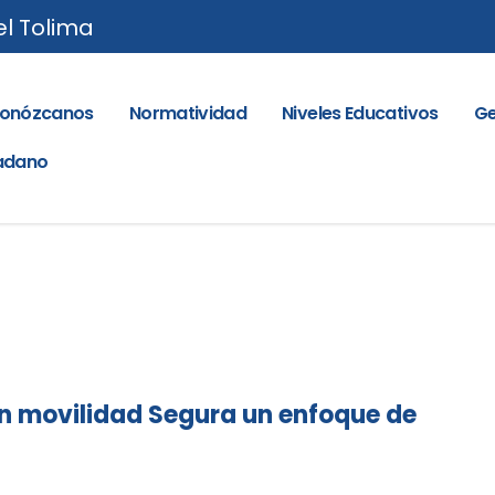
el Tolima
onózcanos
Normatividad
Niveles Educativos
Ge
dadano
n movilidad Segura un enfoque de