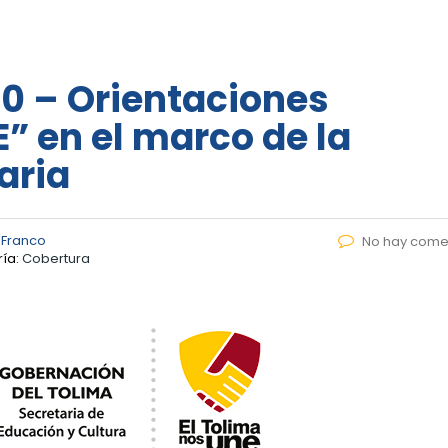
20 – Orientaciones
E” en el marco de la
aria
 Franco
No hay come
ía:
Cobertura