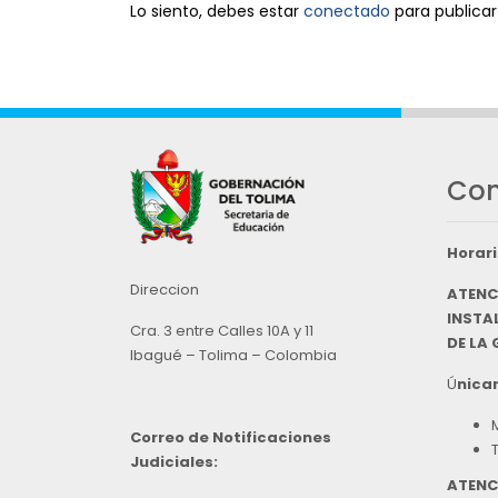
Lo siento, debes estar
conectado
para publicar
Con
Horari
Direccion
ATENC
INSTAL
Cra. 3 entre Calles 10A y 11
DE LA
Ibagué – Tolima – Colombia
Ú
nicam
Correo de Notificaciones
Judiciales:
ATENC