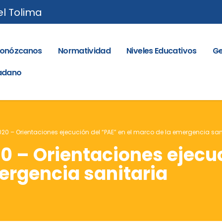
el Tolima
onózcanos
Normatividad
Niveles Educativos
Ge
dadano
2020 – Orientaciones ejecución del “PAE” en el marco de la emergencia san
20 – Orientaciones ejecu
ergencia sanitaria