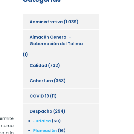
Administrativa
(1.039)
Almacén General –
Gobernación del Tolima
(1)
Calidad
(732)
Cobertura
(363)
COVID 19
(11)
Despacho
(294)
permite
Juridica
(50)
l marco
Planeación
(16)
me a lo