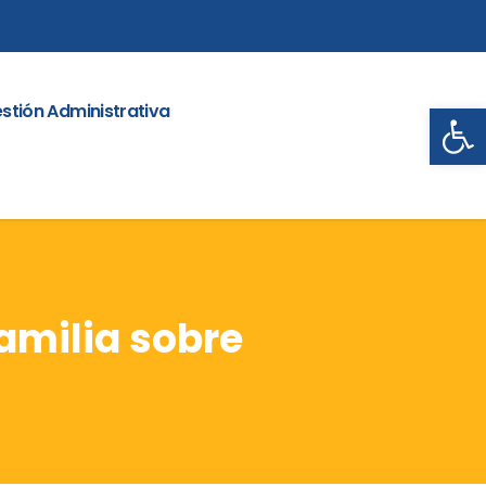
Abrir
stión Administrativa
amilia sobre