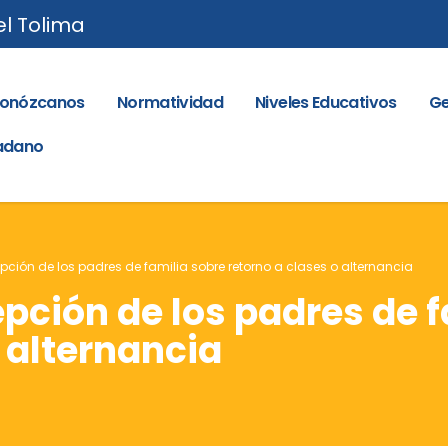
el Tolima
onózcanos
Normatividad
Niveles Educativos
Ge
dadano
pción de los padres de familia sobre retorno a clases o alternancia
pción de los padres de f
o alternancia