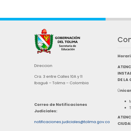
Con
Horari
Direccion
ATENC
INSTAL
Cra. 3 entre Calles 10A y 11
DE LA
Ibagué – Tolima – Colombia
Ú
nicam
Correo de Notificaciones
Judiciales:
ATENC
notificaciones.judiciales@tolima.gov.co
CIUDA