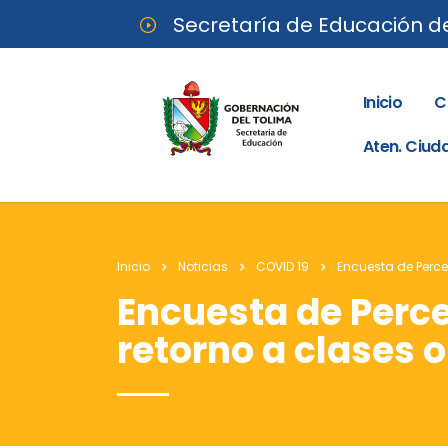
Secretaría de Educación d
Inicio
C
Aten. Ciu
Inicio
Noticias
COVID 19
Encuesta de Perce
Encuesta de Perce
retorno a clases 