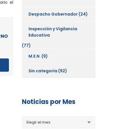
rio el
Despacho Gobernador
(24)
Inspección y Vigilancia
Educativa
RNO
(77)
M.E.N.
(9)
Sin categoría
(92)
Noticias por Mes
Noticias
Elegir el mes
por