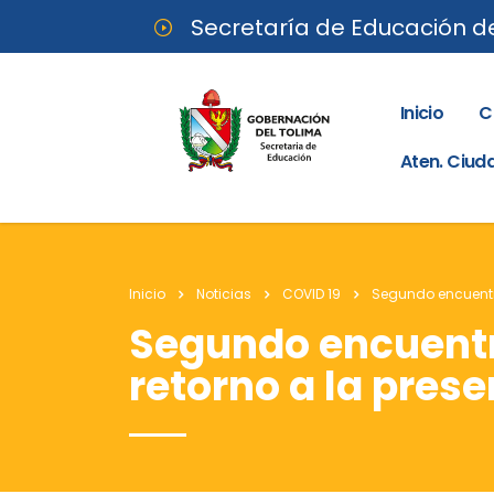
Secretaría de Educación d
Inicio
C
Aten. Ciu
Inicio
Noticias
COVID 19
Segundo encuentro
Segundo encuentr
retorno a la pres