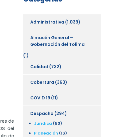
Administrativa
(1.039)
Almacén General –
Gobernación del Tolima
(1)
Calidad
(732)
Cobertura
(363)
COVID 19
(11)
Despacho
(294)
ores de
Juridica
(50)
OS del
Planeación
(16)
ulio de