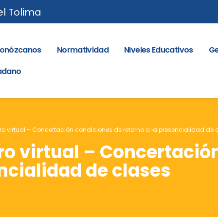
el Tolima
onózcanos
Normatividad
Niveles Educativos
Ge
dadano
 virtual – Concertación condiciones de retorno a la presencialidad de 
o virtual – Concertació
encialidad de clases