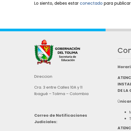
Lo siento, debes estar
conectado
para publicar
Con
Horari
Direccion
ATENC
INSTAL
Cra. 3 entre Calles 10A y 11
DE LA
Ibagué – Tolima – Colombia
Ú
nicam
Correo de Notificaciones
Judiciales:
ATENC