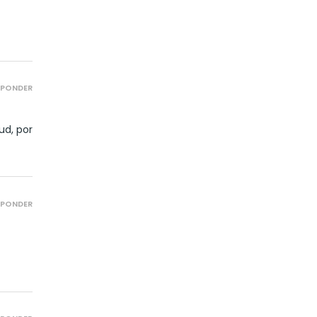
Mes
SPONDER
ud, por
SPONDER