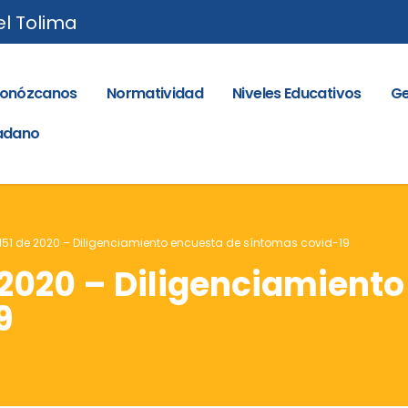
el Tolima
onózcanos
Normatividad
Niveles Educativos
Ge
dadano
 151 de 2020 – Diligenciamiento encuesta de síntomas covid-19
e 2020 – Diligenciamient
9