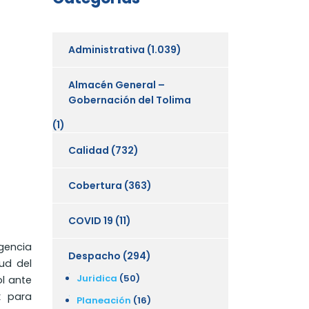
Administrativa
(1.039)
Almacén General –
Gobernación del Tolima
(1)
Calidad
(732)
Cobertura
(363)
COVID 19
(11)
gencia
Despacho
(294)
ud del
Juridica
(50)
ol ante
k para
Planeación
(16)