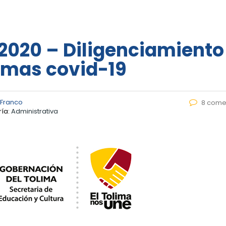
e 2020 – Diligenciamiento
omas covid-19
 Franco
8 come
ía:
Administrativa