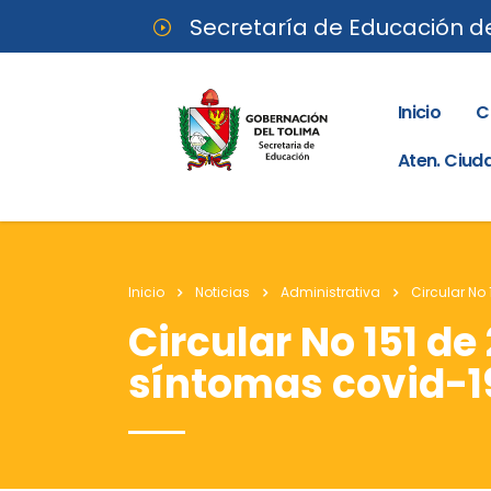
Secretaría de Educación d
Inicio
C
Aten. Ciu
Inicio
Noticias
Administrativa
Circular No
Circular No 151 d
síntomas covid-1