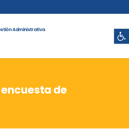
Abrir
stión Administrativa
o encuesta de