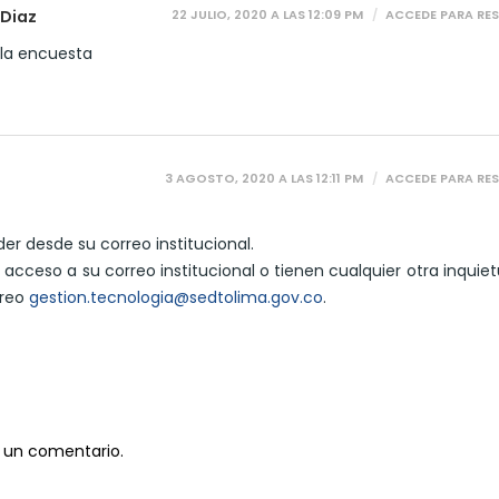
22 JULIO, 2020 A LAS 12:09 PM
ACCEDE PARA RE
 Diaz
 la encuesta
3 AGOSTO, 2020 A LAS 12:11 PM
ACCEDE PARA RE
r desde su correo institucional.
 acceso a su correo institucional o tienen cualquier otra inquiet
rreo
gestion.tecnologia@sedtolima.gov.co
.
 un comentario.