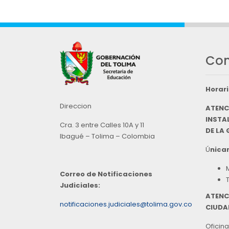
Con
Horari
Direccion
ATENC
INSTAL
Cra. 3 entre Calles 10A y 11
DE LA
Ibagué – Tolima – Colombia
Ú
nicam
Correo de Notificaciones
Judiciales:
ATENC
notificaciones.judiciales@tolima.gov.co
CIUDA
Oficina