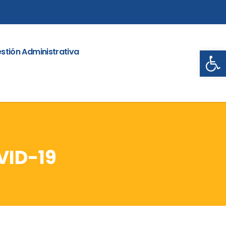
Abrir
stión Administrativa
VID-19