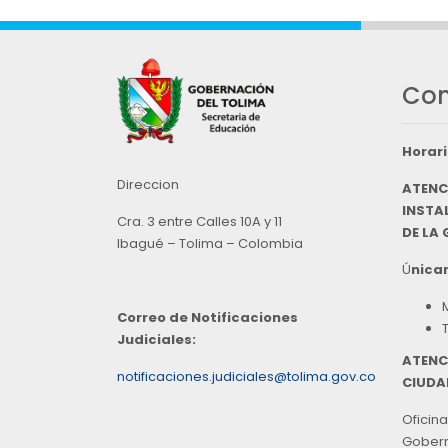
Con
Horari
Direccion
ATENC
INSTAL
Cra. 3 entre Calles 10A y 11
DE LA
Ibagué – Tolima – Colombia
Ú
nicam
Correo de Notificaciones
Judiciales:
ATENC
notificaciones.judiciales@tolima.gov.co
CIUDA
Oficina
Goberna