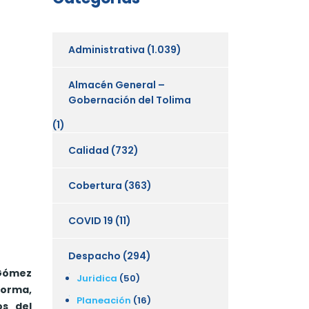
Administrativa
(1.039)
Almacén General –
Gobernación del Tolima
(1)
Calidad
(732)
Cobertura
(363)
COVID 19
(11)
Despacho
(294)
 Gómez
Juridica
(50)
forma,
Planeación
(16)
os del