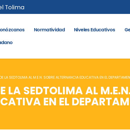
el Tolima
onózcanos
Normatividad
Niveles Educativos
Ge
dadano
 LA SEDTOLIMA AL M.E.N. SOBRE ALTERNANCIA EDUCATIVA EN EL DEPARTAME
LA SEDTOLIMA AL M.E.N
CATIVA EN EL DEPARTA