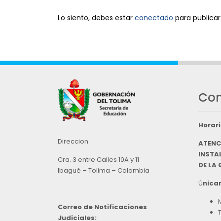
Lo siento, debes estar
conectado
para publicar
Con
Horari
Direccion
ATENC
INSTAL
Cra. 3 entre Calles 10A y 11
DE LA
Ibagué – Tolima – Colombia
Ú
nicam
Correo de Notificaciones
Judiciales: