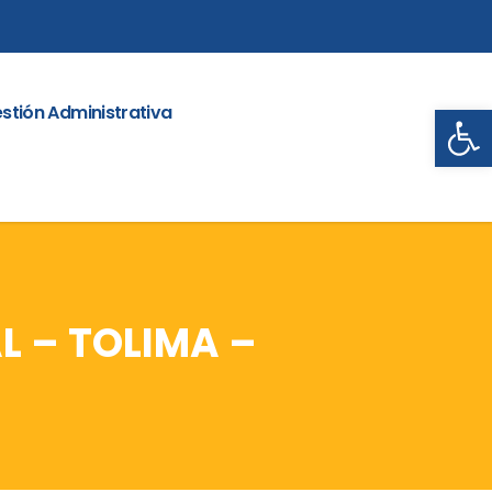
Abrir
stión Administrativa
L – TOLIMA –