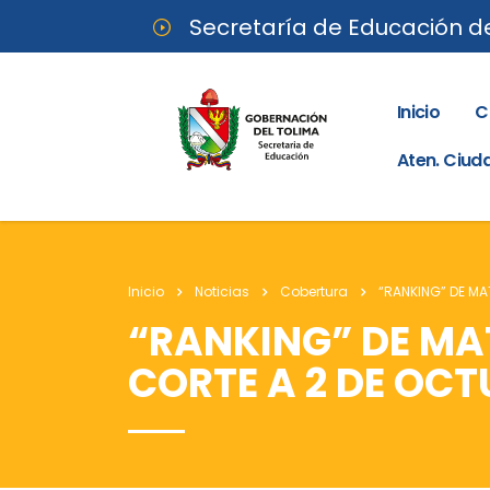
Secretaría de Educación d
Inicio
C
Aten. Ciu
Inicio
Noticias
Cobertura
“RANKING” DE MA
“RANKING” DE MAT
CORTE A 2 DE OCT