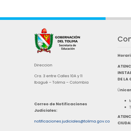
Con
Horari
Direccion
ATENC
INSTAL
Cra. 3 entre Calles 10A y 11
DE LA
Ibagué – Tolima – Colombia
Ú
nicam
Correo de Notificaciones
Judiciales:
ATENC
notificaciones.judiciales@tolima.gov.co
CIUDA