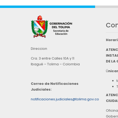
Con
Horari
Direccion
ATENC
INSTAL
Cra. 3 entre Calles 10A y 11
DE LA
Ibagué – Tolima – Colombia
Ú
nicam
Correo de Notificaciones
Judiciales:
ATENC
notificaciones.judiciales@tolima.gov.co
CIUDA
Oficina
Goberna