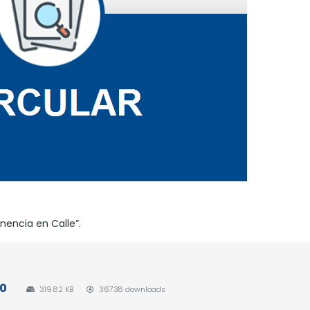
anencia en Calle”.
20
319.82 KB
36738 downloads