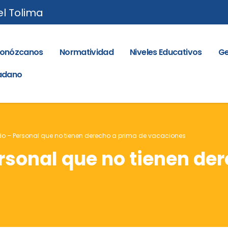
el Tolima
onózcanos
Normatividad
Niveles Educativos
Ge
dadano
 – Personal que no tienen derecho a prima de vacaciones
sonal que no tienen der