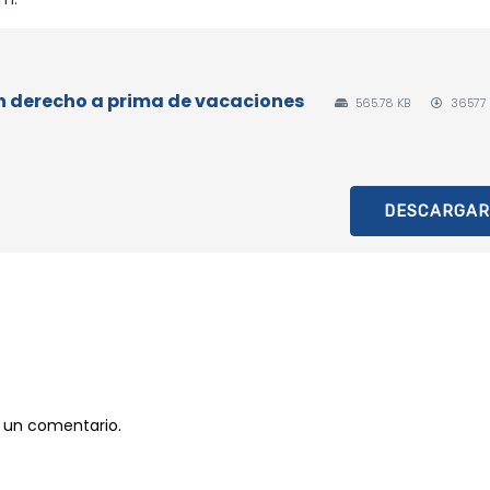
n derecho a prima de vacaciones
565.78 KB
36577
DESCARGAR
 un comentario.