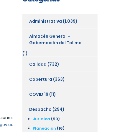
Administrativa
(1.039)
Almacén General –
Gobernación del Tolima
(1)
Calidad
(732)
Cobertura
(363)
COVID 19
(11)
Despacho
(294)
ciones.
Juridica
(50)
.gov.co
Planeación
(16)