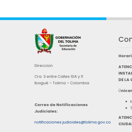
Con
Horari
Direccion
ATENC
INSTAL
Cra. 3 entre Calles 10A y 11
DE LA
Ibagué – Tolima – Colombia
Ú
nicam
Correo de Notificaciones
Judiciales:
ATENC
notificaciones.judiciales@tolima.gov.co
CIUDA