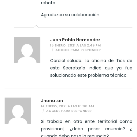
rebota.
Agradezco su colaboración
Juan Pablo Hernandez
15 ENERO, 2021 A LAS 2:49 PM
ACCEDE PARA RESPONDER
Cordial saludo. La oficina de Tics de
esta Secretaría indicó que ya fue
solucionado este problema técnico.
Jhonatan
14 ENERO, 2021 A LAS 10:00 AM
ACCEDE PARA RESPONDER
Si trabajo en otra ente territorial como
provisional, ¿debo pasar enuncia? ¿
cuando debo pasa la renuncia?