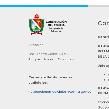
Con
Horari
Direccion
ATENC
INSTAL
Cra. 3 entre Calles 10A y 11
DE LA
Ibagué – Tolima – Colombia
Ú
nicam
Correo de Notificaciones
Judiciales:
ATENC
notificaciones.judiciales@tolima.gov.co
CIUDA
Oficina
Goberna