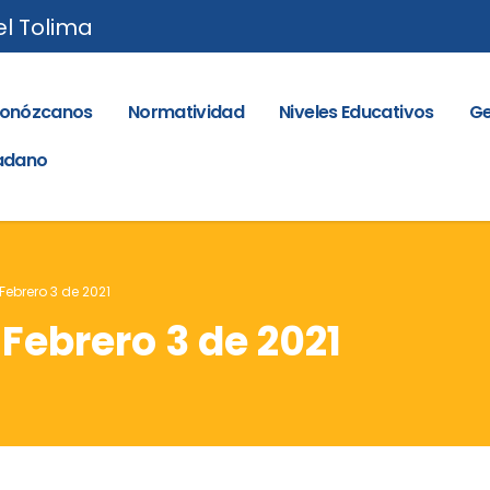
el Tolima
onózcanos
Normatividad
Niveles Educativos
Ge
dadano
 Febrero 3 de 2021
 Febrero 3 de 2021