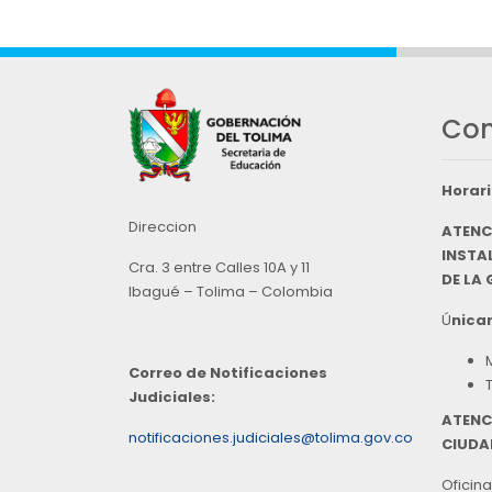
Con
Horari
Direccion
ATENC
INSTAL
Cra. 3 entre Calles 10A y 11
DE LA
Ibagué – Tolima – Colombia
Ú
nicam
Correo de Notificaciones
Judiciales:
ATENC
notificaciones.judiciales@tolima.gov.co
CIUDA
Oficina