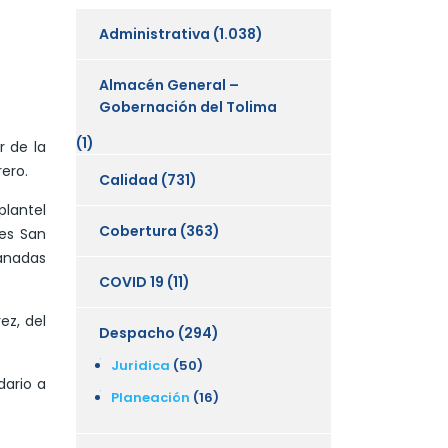
Administrativa
(1.038)
Almacén General –
Gobernación del Tolima
(1)
r de la
ero.
Calidad
(731)
plantel
Cobertura
(363)
les San
lanadas
COVID 19
(11)
ez, del
Despacho
(294)
Juridica
(50)
dario a
Planeación
(16)