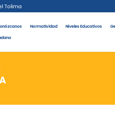
el Tolima
onózcanos
Normatividad
Niveles Educativos
Ge
dadano
A
SA