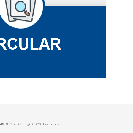
379.53 KB
6620 downloads