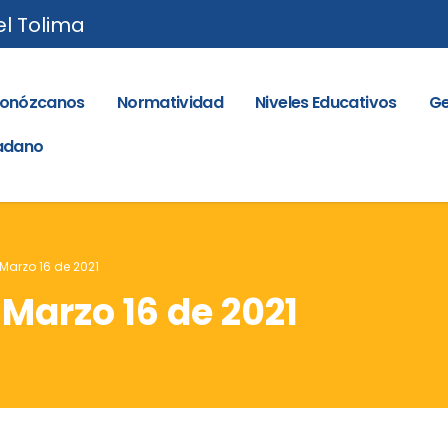
el Tolima
onózcanos
Normatividad
Niveles Educativos
Ge
dadano
 Marzo 16 de 2021
 Marzo 16 de 2021