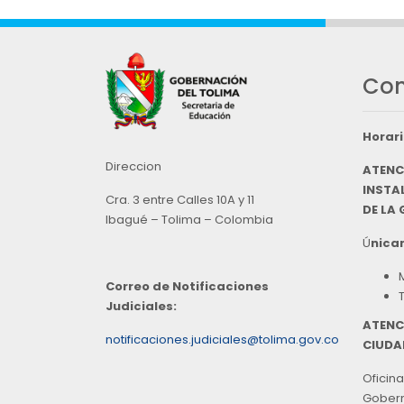
Con
Horari
Direccion
ATENC
INSTAL
Cra. 3 entre Calles 10A y 11
DE LA
Ibagué – Tolima – Colombia
Ú
nicam
Correo de Notificaciones
Judiciales:
ATENC
notificaciones.judiciales@tolima.gov.co
CIUDA
Oficina
Goberna