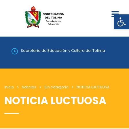
Abrir
Secretaria de Educación y Cultura del Tolima
Inicio
Noticias
Sin categoría
NOTICIA LUCTUOSA
NOTICIA LUCTUOSA