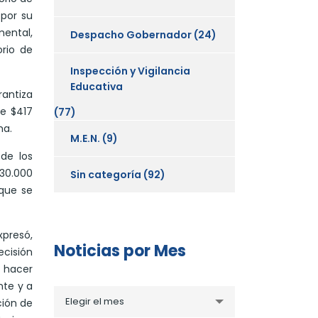
 por su
mental,
Despacho Gobernador
(24)
orio de
Inspección y Vigilancia
Educativa
rantiza
de $417
(77)
ma.
M.E.N.
(9)
 de los
30.000
Sin categoría
(92)
 que se
presó,
Noticias por Mes
ecisión
 hacer
nte y a
Noticias
Elegir el mes
ción de
por