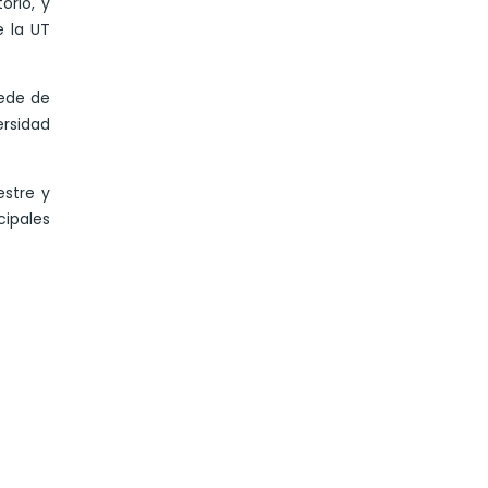
orio, y
Mes
 la UT
sede de
ersidad
estre y
cipales