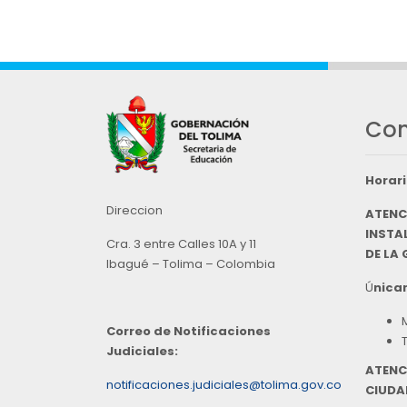
Con
Horari
Direccion
ATENC
INSTAL
Cra. 3 entre Calles 10A y 11
DE LA
Ibagué – Tolima – Colombia
Ú
nicam
Correo de Notificaciones
Judiciales:
ATENC
notificaciones.judiciales@tolima.gov.co
CIUDA