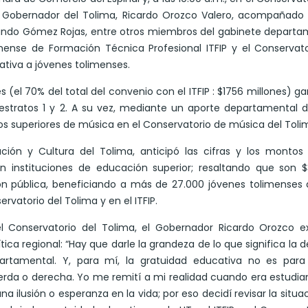
l Gobernador del Tolima, Ricardo Orozco Valero, acompañado
rnando Gómez Rojas, entre otros miembros del gabinete departa
mense de Formación Técnica Profesional ITFIP y el Conservat
ativa a jóvenes tolimenses.
 (el 70% del total del convenio con el ITFIP : $1756 millones) ga
 estratos 1 y 2. A su vez, mediante un aporte departamental 
os superiores de música en el Conservatorio de música del Toli
ión y Cultura del Tolima, anticipó las cifras y los montos
 instituciones de educación superior; resaltando que son $
ón pública, beneficiando a más de 27.000 jóvenes tolimenses
rvatorio del Tolima y en el ITFIP.
l Conservatorio del Tolima, el Gobernador Ricardo Orozco ex
tica regional: “Hay que darle la grandeza de lo que significa la d
tamental. Y, para mí, la gratuidad educativa no es para
uierda o derecha. Yo me remití a mi realidad cuando era estudia
a ilusión o esperanza en la vida; por eso decidí revisar la situa