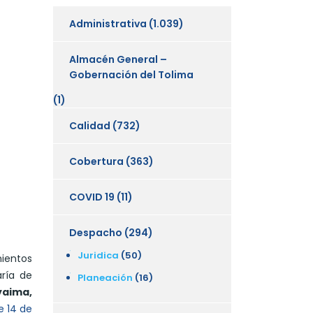
Administrativa
(1.039)
Almacén General –
Gobernación del Tolima
(1)
Calidad
(732)
Cobertura
(363)
COVID 19
(11)
Despacho
(294)
Juridica
(50)
mientos
aría de
Planeación
(16)
oyaima,
de 14 de