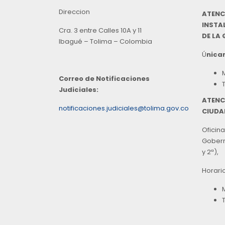
Direccion
ATENC
INSTAL
Cra. 3 entre Calles 10A y 11
DE LA
Ibagué – Tolima – Colombia
Ú
nicam
Correo de Notificaciones
Judiciales:
ATENC
notificaciones.judiciales@tolima.gov.co
CIUDA
Oficina
Goberna
y 2ª),
Horari