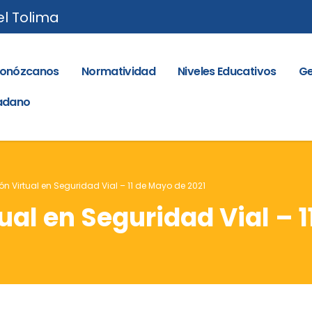
el Tolima
onózcanos
Normatividad
Niveles Educativos
Ge
dadano
n Virtual en Seguridad Vial – 11 de Mayo de 2021
ual en Seguridad Vial – 1