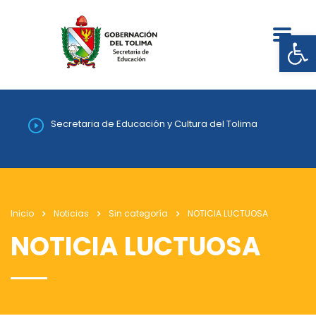
Abrir
Secretaria de Educación y Cultura del Tolima
Inicio
Noticias
Sin categoría
NOTICIA LUCTUOSA
NOTICIA LUCTUOSA