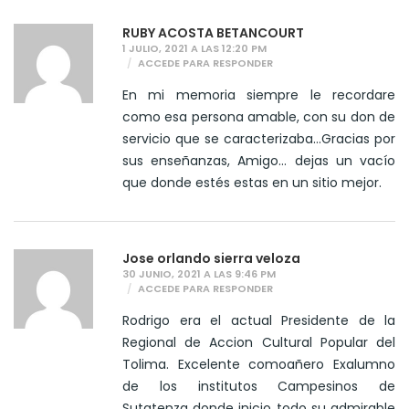
RUBY ACOSTA BETANCOURT
1 JULIO, 2021 A LAS 12:20 PM
ACCEDE PARA RESPONDER
En mi memoria siempre le recordare
como esa persona amable, con su don de
servicio que se caracterizaba…Gracias por
sus enseñanzas, Amigo… dejas un vacío
que donde estés estas en un sitio mejor.
Jose orlando sierra veloza
30 JUNIO, 2021 A LAS 9:46 PM
ACCEDE PARA RESPONDER
Rodrigo era el actual Presidente de la
Regional de Accion Cultural Popular del
Tolima. Excelente comoañero Exalumno
de los institutos Campesinos de
Sutatenza donde inicio todo su admirable