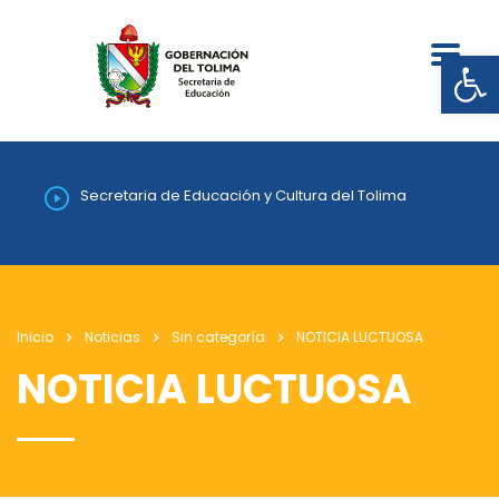
Abrir
Secretaria de Educación y Cultura del Tolima
Inicio
Noticias
Sin categoría
NOTICIA LUCTUOSA
NOTICIA LUCTUOSA