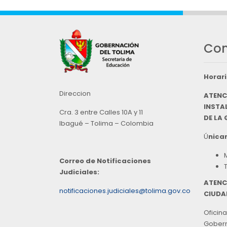
Con
Horari
Direccion
ATENC
INSTAL
Cra. 3 entre Calles 10A y 11
DE LA
Ibagué – Tolima – Colombia
Ú
nicam
Correo de Notificaciones
Judiciales:
ATENC
notificaciones.judiciales@tolima.gov.co
CIUDA
Oficina
Goberna