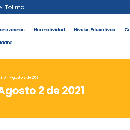
el Tolima
onózcanos
Normatividad
Niveles Educativos
Ge
dadano
 216 – Agosto 2 de 2021
 Agosto 2 de 2021