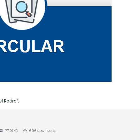
 Retiro”.
77.01 KB
696 downloads