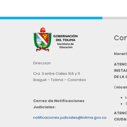
Con
Horari
Direccion
ATENC
INSTAL
Cra. 3 entre Calles 10A y 11
DE LA
Ibagué – Tolima – Colombia
Ú
nicam
Correo de Notificaciones
Judiciales:
ATENC
notificaciones.judiciales@tolima.gov.co
CIUDA