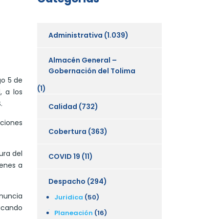
Administrativa
(1.039)
Almacén General –
Gobernación del Tolima
go 5 de
(1)
, a los
.
Calidad
(732)
uciones
Cobertura
(363)
ura del
COVID 19
(11)
venes a
Despacho
(294)
enuncia
Juridica
(50)
licando
Planeación
(16)