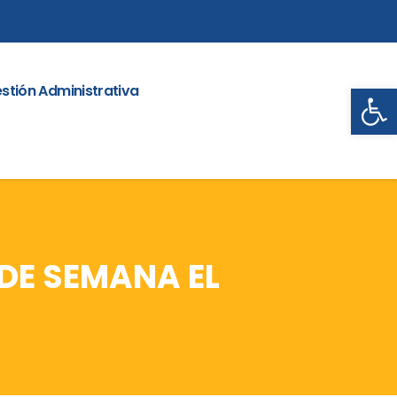
Abrir
stión Administrativa
 DE SEMANA EL