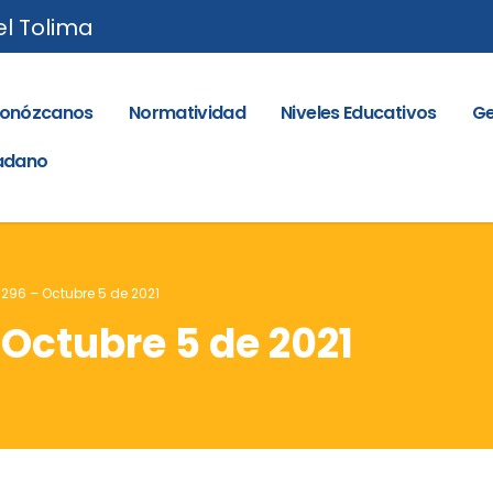
el Tolima
onózcanos
Normatividad
Niveles Educativos
Ge
dadano
 296 – Octubre 5 de 2021
 Octubre 5 de 2021