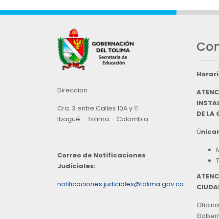
Con
Horari
Direccion
ATENC
INSTAL
Cra. 3 entre Calles 10A y 11
DE LA
Ibagué – Tolima – Colombia
Ú
nicam
Correo de Notificaciones
Judiciales:
ATENC
notificaciones.judiciales@tolima.gov.co
CIUDA
Oficina
Goberna