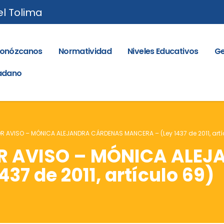
el Tolima
onózcanos
Normatividad
Niveles Educativos
Ge
dadano
R AVISO – MÓNICA ALEJANDRA CÁRDENAS MANCERA – (Ley 1437 de 2011, artí
R AVISO – MÓNICA ALE
37 de 2011, artículo 69)