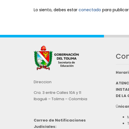
Lo siento, debes estar
conectado
para publicar
Con
Horari
Direccion
ATENC
INSTAL
Cra. 3 entre Calles 10A y 11
DE LA
Ibagué – Tolima – Colombia
Ú
nicam
Correo de Notificaciones
Judiciales: