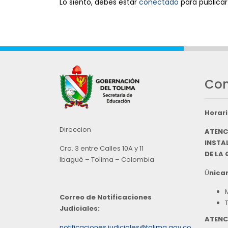
Lo siento, debes estar
conectado
para publicar
Con
Horari
Direccion
ATENC
INSTAL
Cra. 3 entre Calles 10A y 11
DE LA
Ibagué – Tolima – Colombia
Ú
nicam
Correo de Notificaciones
Judiciales:
ATENC
notificaciones.judiciales@tolima.gov.co