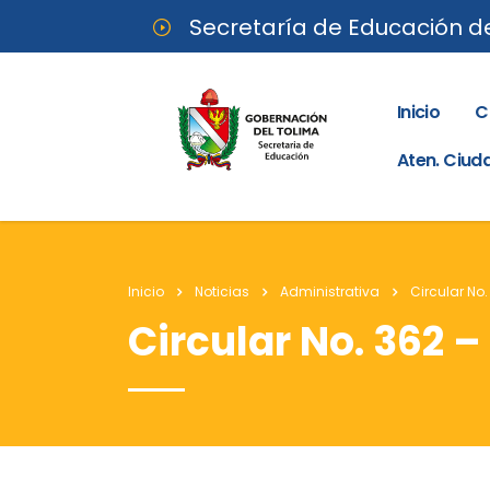
Secretaría de Educación d
Inicio
C
Aten. Ciu
Inicio
Noticias
Administrativa
Circular No.
Circular No. 362 –