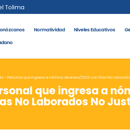
el Tolima
onózcanos
Normatividad
Niveles Educativos
Ge
dadano
 – Personal que ingresa a nómina de enero/2022 con Días No Laborado
sonal que ingresa a nó
as No Laborados No Just