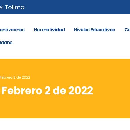
el Tolima
onózcanos
Normatividad
Niveles Educativos
Ge
dadano
 Febrero 2 de 2022
 Febrero 2 de 2022