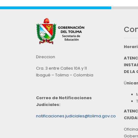
Con
Horari
Direccion
ATENC
INSTAL
Cra. 3 entre Calles 10A y 11
DE LA
Ibagué – Tolima – Colombia
Ú
nicam
Correo de Notificaciones
Judiciales:
ATENC
notificaciones.judiciales@tolima.gov.co
CIUDA
Oficina
Goberna