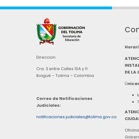
Con
Horari
Direccion
ATENC
INSTAL
Cra. 3 entre Calles 10A y 11
DE LA
Ibagué – Tolima – Colombia
Ú
nicam
Correo de Notificaciones
Judiciales:
ATENC
notificaciones.judiciales@tolima.gov.co
CIUDA
Oficina
Goberna