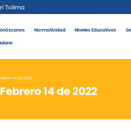
el Tolima
onózcanos
Normatividad
Niveles Educativos
Ge
dadano
 Febrero 14 de 2022
 Febrero 14 de 2022