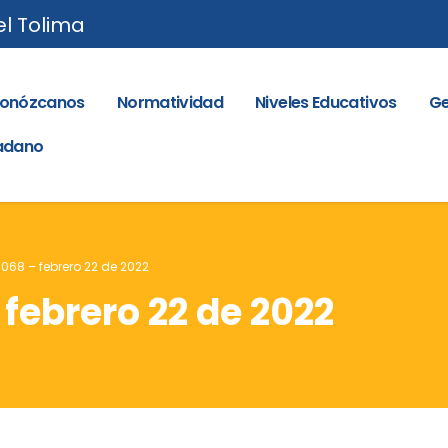
el Tolima
onózcanos
Normatividad
Niveles Educativos
Ge
dadano
 068 – febrero 22 de 2022
 febrero 22 de 2022