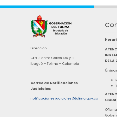
Con
Horari
Direccion
ATENC
INSTAL
Cra. 3 entre Calles 10A y 11
DE LA
Ibagué – Tolima – Colombia
Ú
nicam
Correo de Notificaciones
Judiciales:
ATENC
notificaciones.judiciales@tolima.gov.co
CIUDA
Oficina
Goberna