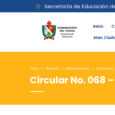
Secretaría de Educación d
Inicio
C
Aten. Ciu
Inicio
Noticias
Administrativa
Circular No.
Circular No. 068 –