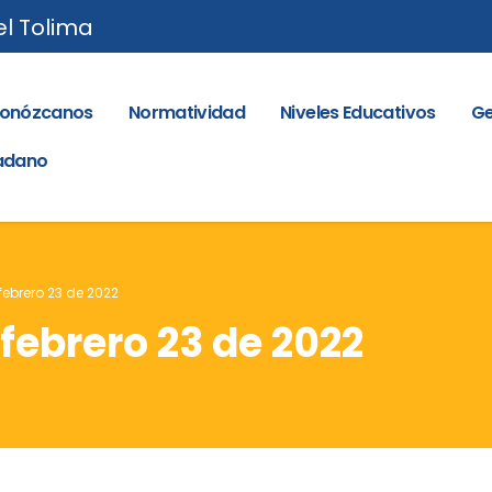
el Tolima
onózcanos
Normatividad
Niveles Educativos
Ge
dadano
 febrero 23 de 2022
 febrero 23 de 2022