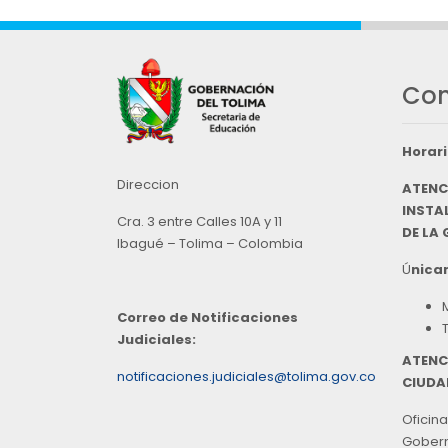
Con
Horari
Direccion
ATENC
INSTAL
Cra. 3 entre Calles 10A y 11
DE LA
Ibagué – Tolima – Colombia
Ú
nicam
Correo de Notificaciones
Judiciales:
ATENC
notificaciones.judiciales@tolima.gov.co
CIUDA
Oficina
Goberna