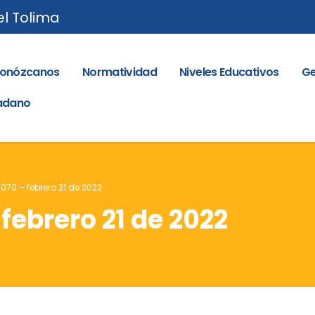
el Tolima
onózcanos
Normatividad
Niveles Educativos
Ge
dadano
 070 – febrero 21 de 2022
 febrero 21 de 2022