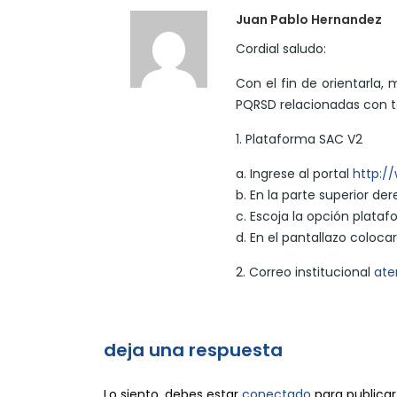
Juan Pablo Hernandez
Cordial saludo:
Con el fin de orientarla,
PQRSD relacionadas con t
1. Plataforma SAC V2
a. Ingrese al portal
http:/
b. En la parte superior de
c. Escoja la opción plata
d. En el pantallazo coloca
2. Correo institucional
ate
deja una respuesta
Lo siento, debes estar
conectado
para publicar