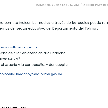
23 MARZO, 2022 A LAS 6:57 AM
ACCEDE PARA RE
 me permito indicar los medios a través de los cuales puede remi
emas del sector educativo del Departamento del Tolima :
/www.sedtolima.gov.co
recha de click en atención al ciudadano.
forma SAC V2
r el usuario y la contraseña, y dar aceptar
ncionalciudadano@sedtolima.gov.co
 un comentario.