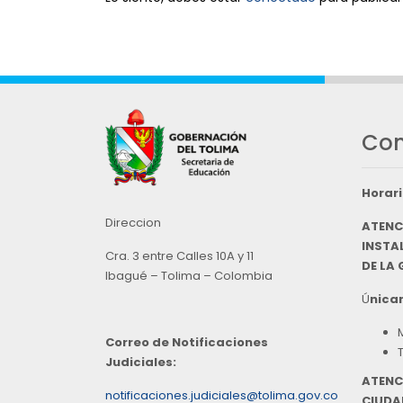
Con
Horari
Direccion
ATENC
INSTAL
Cra. 3 entre Calles 10A y 11
DE LA
Ibagué – Tolima – Colombia
Ú
nicam
Correo de Notificaciones
Judiciales:
ATENC
notificaciones.judiciales@tolima.gov.co
CIUDA