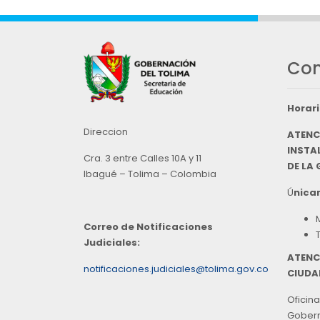
Con
Horari
Direccion
ATENC
INSTAL
Cra. 3 entre Calles 10A y 11
DE LA
Ibagué – Tolima – Colombia
Ú
nicam
Correo de Notificaciones
Judiciales:
ATENC
notificaciones.judiciales@tolima.gov.co
CIUDA
Oficina
Goberna