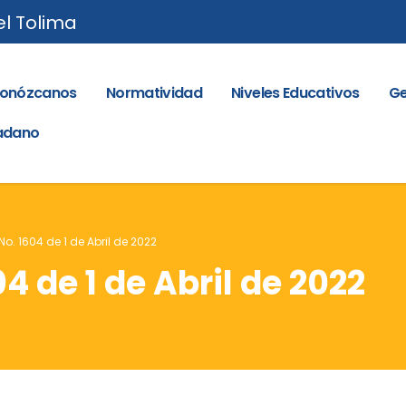
el Tolima
onózcanos
Normatividad
Niveles Educativos
Ge
dadano
o. 1604 de 1 de Abril de 2022
4 de 1 de Abril de 2022