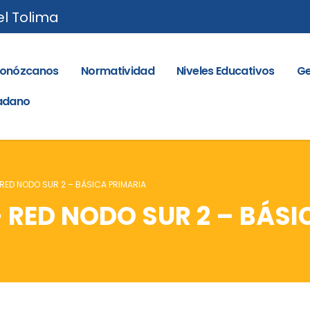
el Tolima
onózcanos
Normatividad
Niveles Educativos
Ge
dadano
ED NODO SUR 2 – BÁSICA PRIMARIA
RED NODO SUR 2 – BÁSI