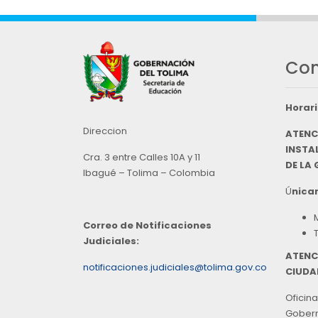
Con
Horari
Direccion
ATENC
INSTAL
Cra. 3 entre Calles 10A y 11
DE LA
Ibagué – Tolima – Colombia
Ú
nicam
Correo de Notificaciones
Judiciales:
ATENC
notificaciones.judiciales@tolima.gov.co
CIUDA
Oficina
Goberna