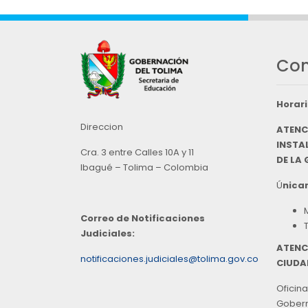
Con
Horari
Direccion
ATENC
INSTAL
Cra. 3 entre Calles 10A y 11
DE LA
Ibagué – Tolima – Colombia
Ú
nicam
Correo de Notificaciones
Judiciales:
ATENC
notificaciones.judiciales@tolima.gov.co
CIUDA
Oficina
Goberna