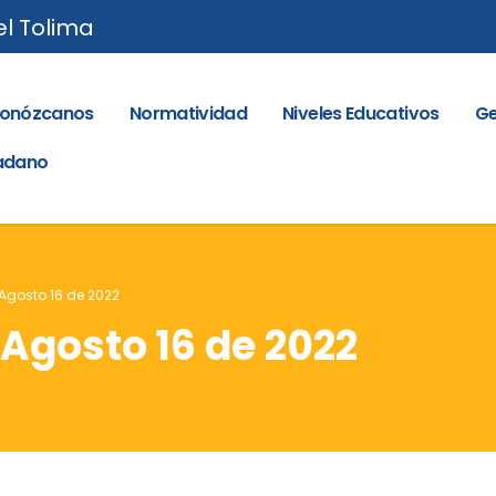
el Tolima
onózcanos
Normatividad
Niveles Educativos
Ge
dadano
 Agosto 16 de 2022
 Agosto 16 de 2022