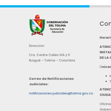
Con
Horari
Direccion
ATENC
INSTAL
Cra. 3 entre Calles 10A y 11
DE LA
Ibagué – Tolima – Colombia
Ú
nicam
Correo de Notificaciones
Judiciales:
ATENC
notificaciones.judiciales@tolima.gov.co
CIUDA
Oficina
Goberna