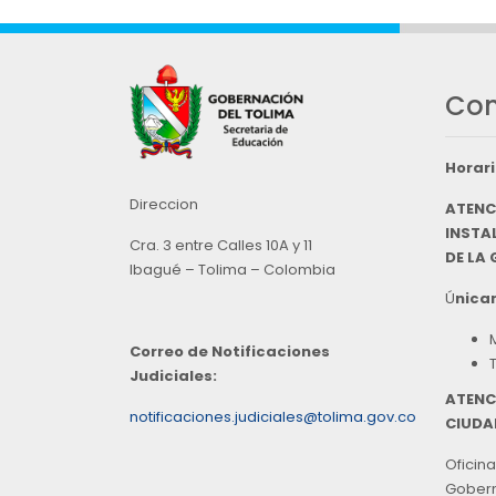
Con
Horari
Direccion
ATENC
INSTAL
Cra. 3 entre Calles 10A y 11
DE LA
Ibagué – Tolima – Colombia
Ú
nicam
Correo de Notificaciones
Judiciales:
ATENC
notificaciones.judiciales@tolima.gov.co
CIUDA
Oficina
Goberna