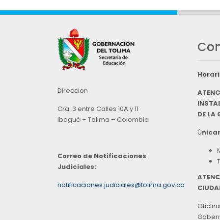
Con
Horari
Direccion
ATENC
INSTAL
Cra. 3 entre Calles 10A y 11
DE LA
Ibagué – Tolima – Colombia
Ú
nicam
Correo de Notificaciones
Judiciales:
ATENC
notificaciones.judiciales@tolima.gov.co
CIUDA
Oficina
Goberna