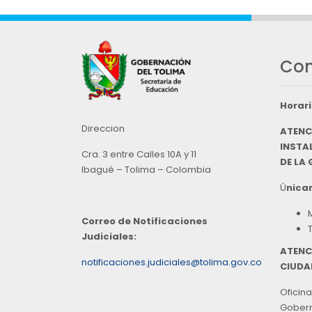
Con
Horari
Direccion
ATENC
INSTAL
Cra. 3 entre Calles 10A y 11
DE LA
Ibagué – Tolima – Colombia
Ú
nicam
Correo de Notificaciones
Judiciales:
ATENC
notificaciones.judiciales@tolima.gov.co
CIUDA
Oficina
Goberna