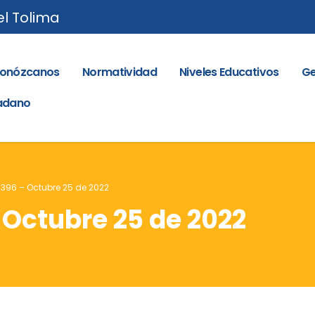
el Tolima
onózcanos
Normatividad
Niveles Educativos
Ge
dadano
. 396 – Octubre 25 de 2022
– Octubre 25 de 2022