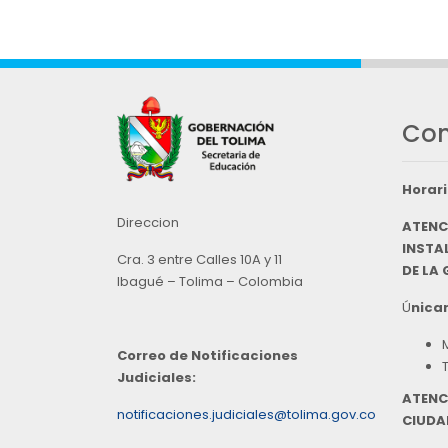
Con
Horari
Direccion
ATENC
INSTAL
Cra. 3 entre Calles 10A y 11
DE LA
Ibagué – Tolima – Colombia
Ú
nicam
Correo de Notificaciones
Judiciales:
ATENC
notificaciones.judiciales@tolima.gov.co
CIUDA