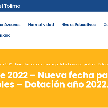
el Tolima
onózcanos
Normatividad
Niveles Educativos
Ge
dadano
1 de 2022 – Nueva fecha para la entrega de los bonos canjeables – Dotac
de 2022 – Nueva fecha pa
les – Dotación año 2022