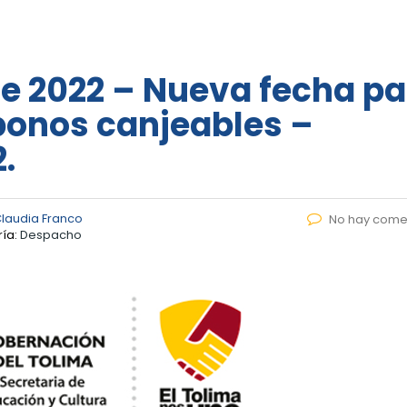
de 2022 – Nueva fecha pa
 bonos canjeables –
.
laudia Franco
No hay come
ía:
Despacho