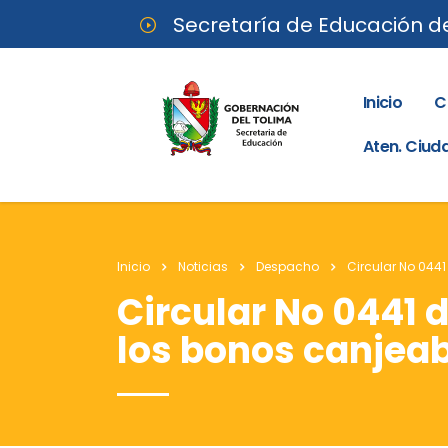
Secretaría de Educación d
Inicio
C
Aten. Ciu
Inicio
Noticias
Despacho
Circular No 044
Circular No 0441 
los bonos canjeab