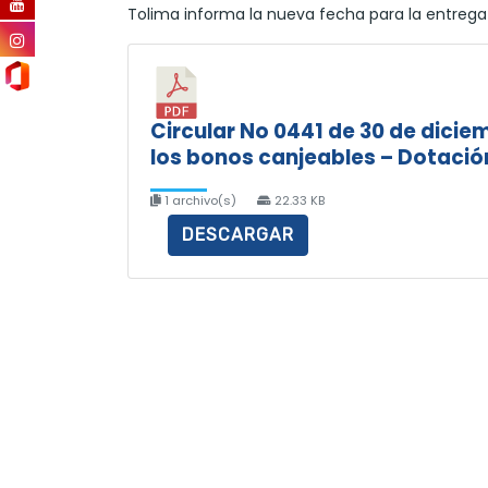
Tolima informa la nueva fecha para la entrega
Circular No 0441 de 30 de dicie
los bonos canjeables – Dotació
1 archivo(s)
22.33 KB
DESCARGAR