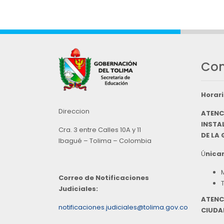
Con
Horari
Direccion
ATENC
INSTAL
Cra. 3 entre Calles 10A y 11
DE LA
Ibagué – Tolima – Colombia
Ú
nicam
Correo de Notificaciones
Judiciales:
ATENC
notificaciones.judiciales@tolima.gov.co
CIUDA