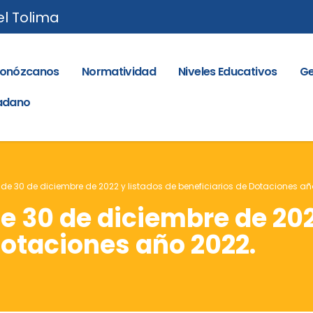
el Tolima
onózcanos
Normatividad
Niveles Educativos
Ge
dadano
 de 30 de diciembre de 2022 y listados de beneficiarios de Dotaciones añ
e 30 de diciembre de 202
Dotaciones año 2022.