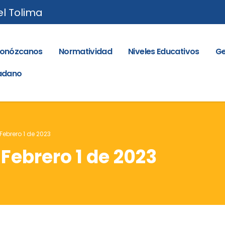
el Tolima
onózcanos
Normatividad
Niveles Educativos
Ge
dadano
 Febrero 1 de 2023
 Febrero 1 de 2023