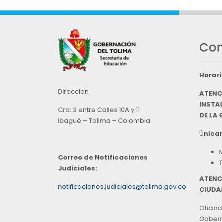
Con
Horari
Direccion
ATENC
INSTAL
Cra. 3 entre Calles 10A y 11
DE LA
Ibagué – Tolima – Colombia
Ú
nicam
Correo de Notificaciones
Judiciales:
ATENC
notificaciones.judiciales@tolima.gov.co
CIUDA
Oficina
Goberna