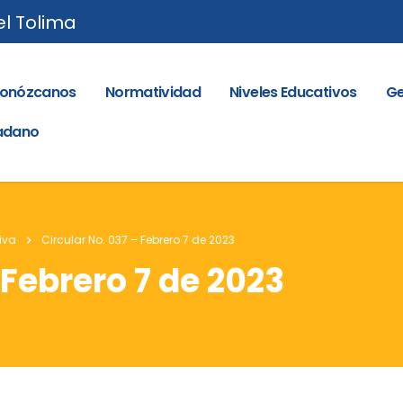
el Tolima
onózcanos
Normatividad
Niveles Educativos
Ge
dadano
iva
Circular No. 037 – Febrero 7 de 2023
 Febrero 7 de 2023