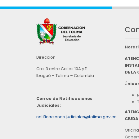
Con
Horari
Direccion
ATENC
INSTAL
Cra. 3 entre Calles 10A y 11
DE LA
Ibagué – Tolima – Colombia
Ú
nicam
Correo de Notificaciones
Judiciales:
ATENC
notificaciones.judiciales@tolima.gov.co
CIUDA
Oficina
Goberna