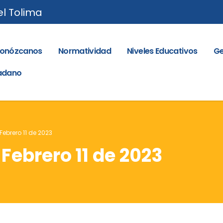
el Tolima
onózcanos
Normatividad
Niveles Educativos
Ge
dadano
Febrero 11 de 2023
 Febrero 11 de 2023