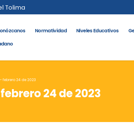
el Tolima
onózcanos
Normatividad
Niveles Educativos
Ge
dadano
– febrero 24 de 2023
 febrero 24 de 2023