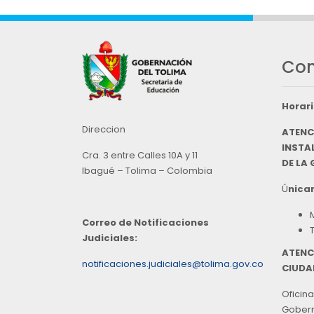
Con
Horari
Direccion
ATENC
INSTAL
Cra. 3 entre Calles 10A y 11
DE LA
Ibagué – Tolima – Colombia
Ú
nicam
Correo de Notificaciones
Judiciales:
ATENC
notificaciones.judiciales@tolima.gov.co
CIUDA
Oficina
Goberna