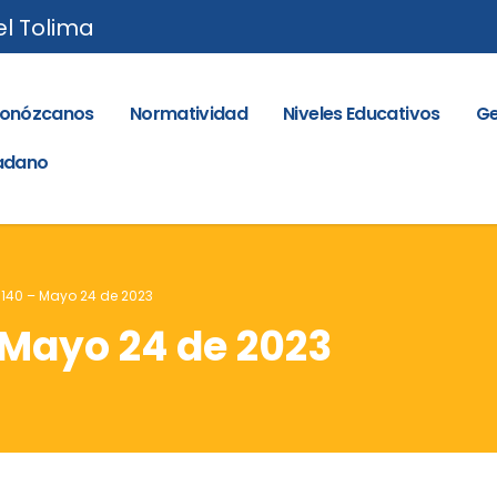
el Tolima
onózcanos
Normatividad
Niveles Educativos
Ge
dadano
. 140 – Mayo 24 de 2023
– Mayo 24 de 2023