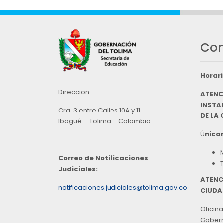
Con
Horari
Direccion
ATENC
INSTAL
Cra. 3 entre Calles 10A y 11
DE LA
Ibagué – Tolima – Colombia
Ú
nicam
Correo de Notificaciones
Judiciales:
ATENC
notificaciones.judiciales@tolima.gov.co
CIUDA
Oficina
Goberna