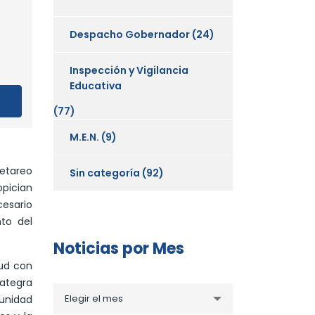
Despacho Gobernador
(24)
Inspección y Vigilancia
Educativa
(77)
M.E.N.
(9)
 etareo
Sin categoría
(92)
opician
esario
to del
Noticias por Mes
lud con
rategra
Noticias
Elegir el mes
unidad
por