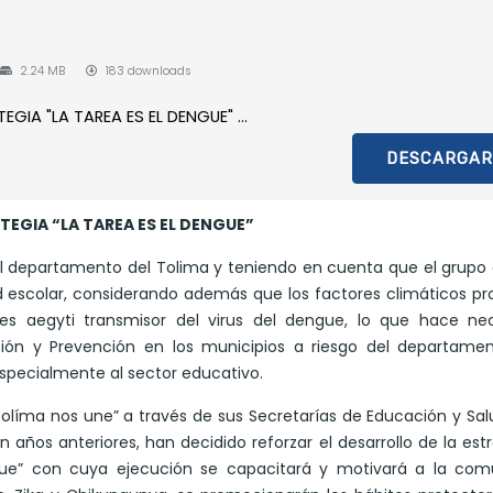
2.24 MB
183 downloads
IA "LA TAREA ES EL DENGUE" ...
DESCARGAR
EGIA “LA TAREA ES EL DENGUE”
l departamento del Tolima y teniendo en cuenta que el grupo
 escolar, considerando además que los factores climáticos pr
s aegyti transmisor del virus del dengue, lo que hace nec
ón y Prevención en los municipios a riesgo del departamen
specialmente al sector educativo.
Tolíma nos une” a través de sus Secretarías de Educación y Sa
 años anteriores, han decidido reforzar el desarrollo de la est
gue” con cuya ejecución se capacitará y motivará a la com