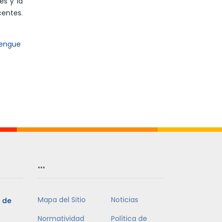
es y la
Mes
centes.
ldengue
…
Mapa del Sitio
Noticias
3 de
Normatividad
Política de