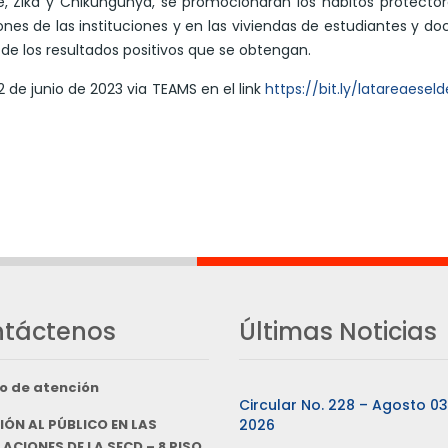
 Zika y Chikungunya, se promocionarán los hábitos protector
ones de las instituciones y en las viviendas de estudiantes y do
 de los resultados positivos que se obtengan.
 de junio de 2023 via TEAMS en el link
https://bit.ly/latareaese
táctenos
Últimas Noticias
o de atención
Circular No. 228 – Agosto 0
IÓN AL PÚBLICO EN LAS
2026
ACIONES DE LA SECD – 8 PISO