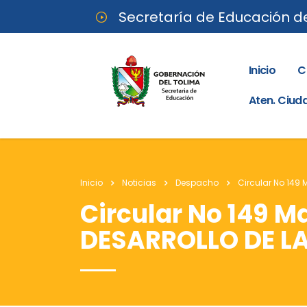
Secretaría de Educación d
Inicio
C
Aten. Ciu
Inicio
Noticias
Despacho
Circular No 149
Circular No 149 
DESARROLLO DE LA