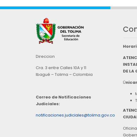
Con
Horari
Direccion
ATENC
INSTAL
Cra. 3 entre Calles 10A y 11
DE LA
Ibagué – Tolima – Colombia
Ú
nicam
Correo de Notificaciones
Judiciales:
ATENC
notificaciones.judiciales@tolima.gov.co
CIUDA
Oficina
Goberna