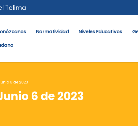
el Tolima
onózcanos
Normatividad
Niveles Educativos
Ge
dadano
 Junio 6 de 2023
 Junio 6 de 2023